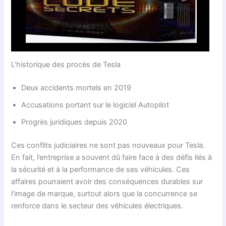
L’historique des procès de Tesla
Deux accidents mortels en 2019
Accusations portant sur le logiciel Autopilot
Progrès juridiques depuis 2020
Ces conflits judiciaires ne sont pas nouveaux pour Tesla.
En fait, l’entreprise a souvent dû faire face à des défis liés à
la sécurité et à la performance de ses véhicules. Ces
affaires pourraient avoir des conséquences durables sur
l’image de marque, surtout alors que la concurrence se
renforce dans le secteur des véhicules électriques.