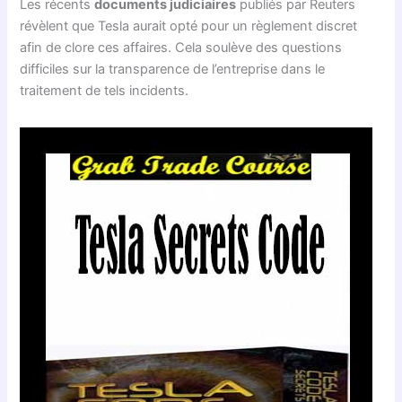
Les récents
documents judiciaires
publiés par Reuters
révèlent que Tesla aurait opté pour un règlement discret
afin de clore ces affaires. Cela soulève des questions
difficiles sur la transparence de l’entreprise dans le
traitement de tels incidents.