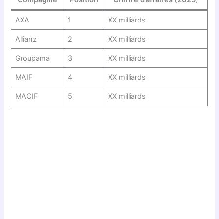
Compagnie
Position
Chiffre d’affaires (2025)
AXA
1
XX milliards
Allianz
2
XX milliards
Groupama
3
XX milliards
MAIF
4
XX milliards
MACIF
5
XX milliards