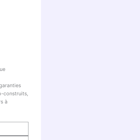
lue
garanties
o-construits,
rs à