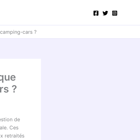
 camping-cars ?
ique
rs ?
estion de
ale. Ces
x retraités