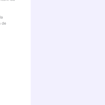
la
n de