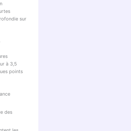
on
urtes
rofondie sur
e
ures
ur à 3,5
ques points
rance
re des
ntent les