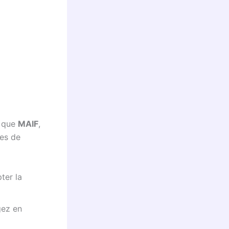
s que
MAIF
,
les de
ter la
gez en