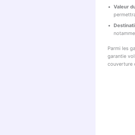
Valeur du
permettra
Destinati
notamment
Parmi les ga
garantie vo
couverture d