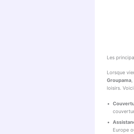
Les princip
Lorsque vie
Groupama
,
loisirs. Voic
Couvertu
couvertur
Assistanc
Europe o