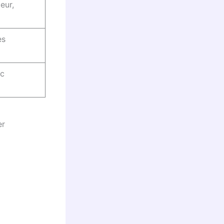
eur,
es
ec
er