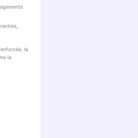
énagements
ranties,
renforcée, la
me la