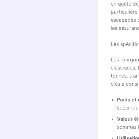
en quête de 
particulière
escapades o
les assuran
Les spécific
Les fourgon
classiques.
tonnes, tra
clés à consi
Poids et
spécifique
Valeur él
sommes i
Utilisatio