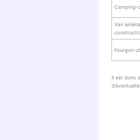
Camping-c
Van aména
constructi
Fourgon uti
Il est donc
d’éventuell