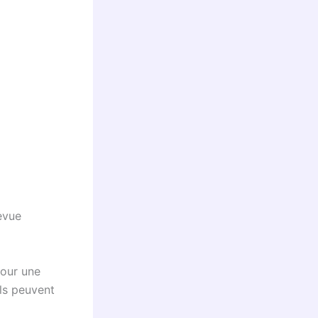
evue
pour une
els peuvent