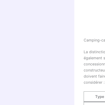
Camping-car
La distincti
également s
concessionn
constructeur
doivent fair
considérer :
Type 