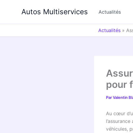
Aller
Autos Multiservices
au
Actualités
contenu
Actualités
»
As
Assur
pour 
Par
Valentin B
Au cœur d’u
l’assurance
véhicules, p