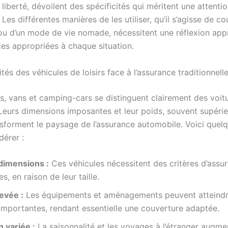
liberté, dévoilent des spécificités qui méritent une attenti
. Les différentes manières de les utiliser, qu’il s’agisse de co
u d’un mode de vie nomade, nécessitent une réflexion app
ces appropriées à chaque situation.
ités des véhicules de loisirs face à l’assurance traditionnell
s, vans et camping-cars se distinguent clairement des voit
 Leurs dimensions imposantes et leur poids, souvent supérie
nsforment le paysage de l’assurance automobile. Voici quel
dérer :
 dimensions :
Ces véhicules nécessitent des critères d’assu
s, en raison de leur taille.
evée :
Les équipements et aménagements peuvent atteind
mportantes, rendant essentielle une couverture adaptée.
n variée :
La saisonnalité et les voyages à l’étranger augme