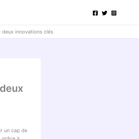
 deux innovations clés
 deux
ir un cap de
s
grâce à