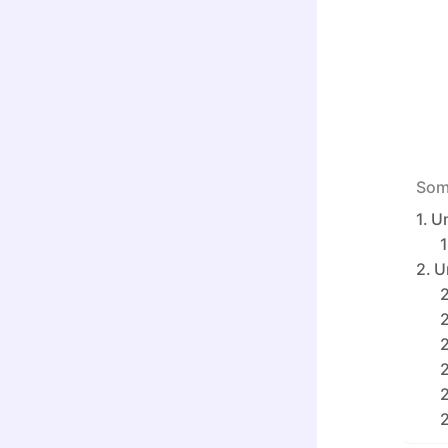
Som
Un
U