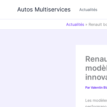
Aller
Autos Multiservices
au
Actualités
contenu
Actualités
»
Renault b
Renau
modèl
innov
Par
Valentin B
Les modèles 
performance