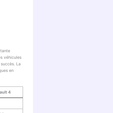
itante
s véhicules
 succès. La
iques en
ault 4