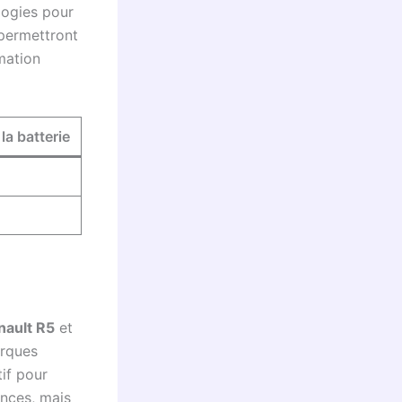
logies pour
 permettront
mation
la batterie
nault R5
et
arques
tif pour
ances, mais