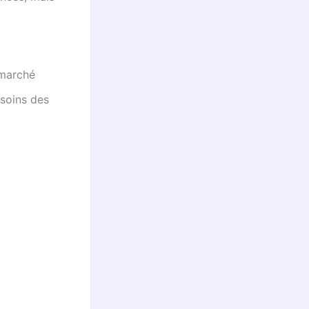
 marché
esoins des