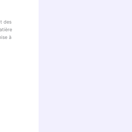
it des
atière
mise à