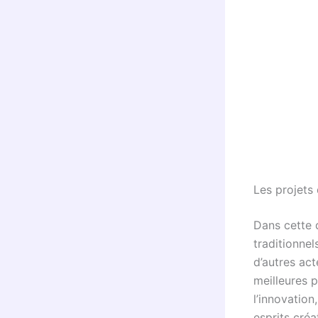
Les projets 
Dans cette q
traditionne
d’autres act
meilleures 
l’innovation
esprits créa