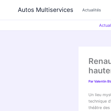
Aller
Autos Multiservices
au
Actualités
contenu
Actual
Renau
haute
Par
Valentin B
Un lieu mys
technique d
théâtre des