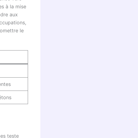
s à la mise
ndre aux
occupations,
omettre le
entes
étons
les teste