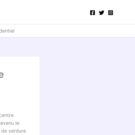
dentiel
e
centre
devenu le
n de verdure