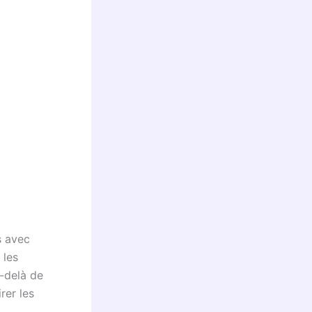
s avec
 les
u-delà de
rer les