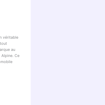
n véritable
atout
marque au
 Alpine. Ce
tomobile