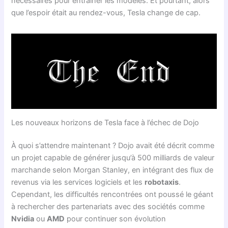
nécessaires pour entraîner les modèles. Et pourtant, alors
que l’espoir était au rendez-vous, Tesla change de cap.
Les nouveaux horizons de Tesla face à l’échec de Dojo
À quoi s’attendre maintenant ? Dojo avait été décrit comme
un projet capable de générer jusqu’à 500 milliards de valeur
marchande selon Morgan Stanley, en intégrant des flux de
revenus via les services logiciels et les
robotaxis
.
Cependant, les difficultés rencontrées ont poussé le géant
à rechercher des partenariats avec des sociétés comme
Nvidia
ou
AMD
pour continuer son évolution