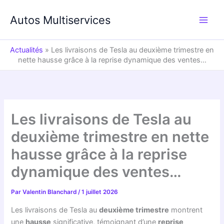
Aller
au
Autos Multiservices
contenu
Actualités
»
Les livraisons de Tesla au deuxième trimestre en
nette hausse grâce à la reprise dynamique des ventes…
Les livraisons de Tesla au
deuxième trimestre en nette
hausse grâce à la reprise
dynamique des ventes…
Par
Valentin Blanchard
/
1 juillet 2026
Les livraisons de Tesla au
deuxième trimestre
montrent
une
hausse
significative, témoignant d’une
reprise